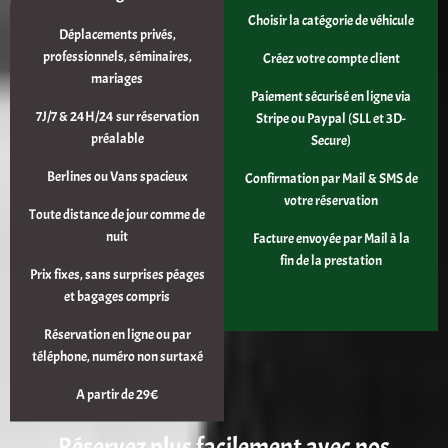
Choisir la catégorie de véhicule
Déplacements privés,
professionnels, séminaires,
Créez votre compte client
mariages
Paiement sécurisé en ligne via
7J/7 & 24H/24 sur réservation
Stripe ou Paypal (SLL et 3D-
préalable
Secure)
Berlines ou Vans spacieux
Confirmation par Mail & SMS de
votre réservation
Toute distance de jour comme de
nuit
Facture envoyée par Mail à la
fin de la prestation
Prix fixes, sans surprises péages
et bagages compris
Réservation en ligne ou par
téléphone, numéro non surtaxé
A partir de 29€
Réservez plus facilement avec nos