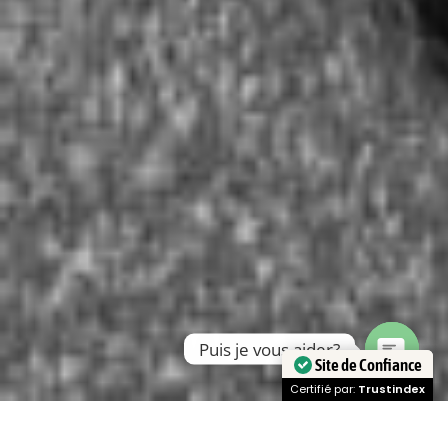
Puis je vous aider?
Site de Confiance
Open
Certifié par:
Trustindex
chaty