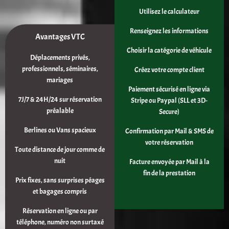
Utilisez le calculateur
Renseignez les informations
Avantages VTC
Choisir la catégorie de véhicule
Déplacements privés,
professionnels, séminaires,
Créez votre compte client
mariages
Paiement sécurisé en ligne via
7J/7 & 24H/24 sur réservation
Stripe ou Paypal (SLL et 3D-
préalable
Secure)
Berlines ou Vans spacieux
Confirmation par Mail & SMS de
votre réservation
Toute distance de jour comme de
nuit
Facture envoyée par Mail à la
fin de la prestation
Prix fixes, sans surprises péages
et bagages compris
Réservation en ligne ou par
téléphone, numéro non surtaxé