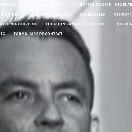
TION VTC
VTC PARTICULIERS
VTC PROFESSIONNELS – VTC ENT
ÉMINAIRES
VTC ENFANTS MINEURS
FUNÉRAILLES
VTC PORT
UIT OENO-TOURISME
LOCATION VAN AVEC CHAUFFEUR
VTC LO
VTC
FORMULAIRE DE CONTACT