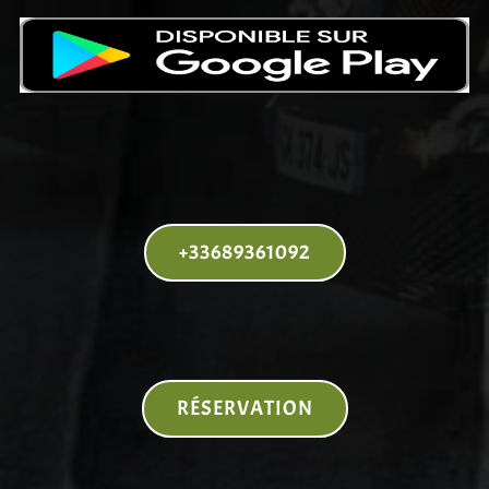
+33689361092
RÉSERVATION