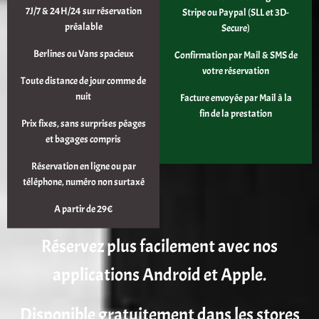
7J/7 & 24H/24 sur réservation
Stripe ou Paypal (SLL et 3D-
préalable
Secure)
Berlines ou Vans spacieux
Confirmation par Mail & SMS de
votre réservation
Toute distance de jour comme de
nuit
Facture envoyée par Mail à la
fin de la prestation
Prix fixes, sans surprises péages
et bagages compris
Réservation en ligne ou par
téléphone, numéro non surtaxé
A partir de 29€
Réservez plus facilement avec nos
applications Android et Apple.
Disponible gratuitement dans les stores