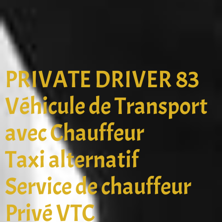
PRIVATE DRIVER 83
Véhicule de Transport
avec Chauffeur
Taxi alternatif
Service de chauffeur
Privé VTC