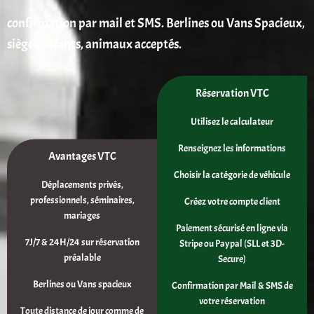
confirmation par mail et SMS. Berlines ou Vans Spacieux,
sièges enfants, animaux acceptés.
Réservation VTC
Utilisez le calculateur
Renseignez les informations
Avantages VTC
Choisir la catégorie de véhicule
Déplacements privés,
professionnels, séminaires,
Créez votre compte client
mariages
Paiement sécurisé en ligne via
7J/7 & 24H/24 sur réservation
Stripe ou Paypal (SLL et 3D-
préalable
Secure)
Berlines ou Vans spacieux
Confirmation par Mail & SMS de
votre réservation
Toute distance de jour comme de