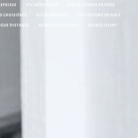
REPRISES
VTC AÉROPORTS
VTC AVIATIONS PRIVÉES
S CROISIÈRES
VTC PLONGEURS
VTC JOUEURS DE GOLF
NGUE DISTANCE
AVANTAGE VTC/TAXI
ESPACE CLIENT