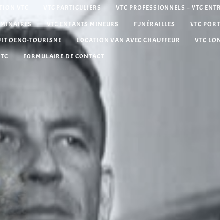
TION VTC
VTC PARTICULIERS
VTC PROFESSIONNELS – VTC ENT
ÉMINAIRES
VTC ENFANTS MINEURS
FUNÉRAILLES
VTC PORT
UIT OENO-TOURISME
LOCATION VAN AVEC CHAUFFEUR
VTC LO
VTC
FORMULAIRE DE CONTACT