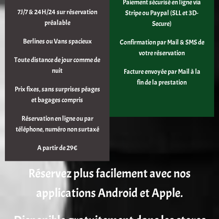
Paiement sécurisé en ligne via
7J/7 & 24H/24 sur réservation
Stripe ou Paypal (SLL et 3D-
préalable
Secure)
Berlines ou Vans spacieux
Confirmation par Mail & SMS de
votre réservation
Toute distance de jour comme de
nuit
Facture envoyée par Mail à la
fin de la prestation
Prix fixes, sans surprises péages
et bagages compris
Réservation en ligne ou par
téléphone, numéro non surtaxé
A partir de 29€
Réservez plus facilement avec nos
applications Android et Apple.