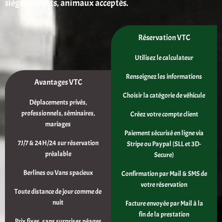
sièges enfants, animaux acceptés.
Réservation VTC
Utilisez le calculateur
Renseignez les informations
Avantages VTC
Choisir la catégorie de véhicule
Déplacements privés,
professionnels, séminaires,
Créez votre compte client
mariages
Paiement sécurisé en ligne via
7J/7 & 24H/24 sur réservation
Stripe ou Paypal (SLL et 3D-
préalable
Secure)
Berlines ou Vans spacieux
Confirmation par Mail & SMS de
votre réservation
Toute distance de jour comme de
nuit
Facture envoyée par Mail à la
fin de la prestation
Prix fixes, sans surprises péages