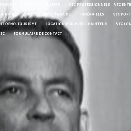
TION VTC
VTC PARTICULIERS
VTC PROFESSIONNELS – VTC ENT
ÉMINAIRES
VTC ENFANTS MINEURS
FUNÉRAILLES
VTC PORT
UIT OENO-TOURISME
LOCATION VAN AVEC CHAUFFEUR
VTC LO
VTC
FORMULAIRE DE CONTACT