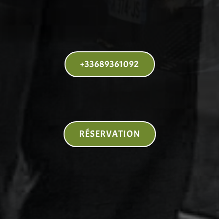
+33689361092
RÉSERVATION