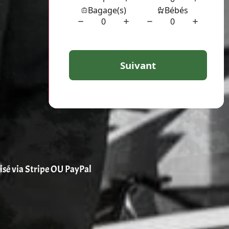
risé via Stripe OU PayPal