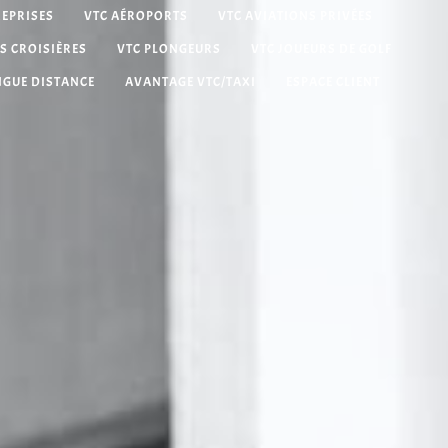
REPRISES
VTC AÉROPORTS
VTC AVIATIONS PRIVÉES
S CROISIÈRES
VTC PLONGEURS
VTC JOUEURS DE GOLF
NGUE DISTANCE
AVANTAGE VTC/TAXI
ESPACE CLIENT