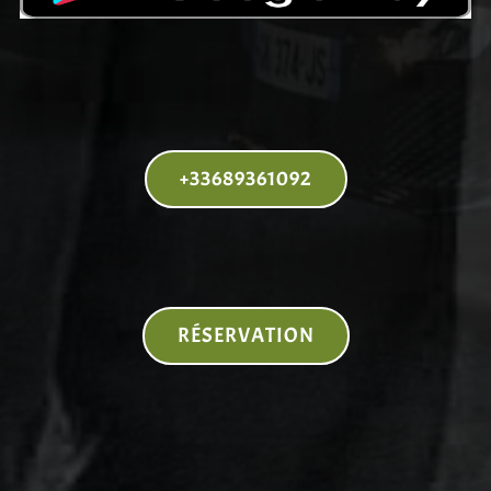
+33689361092
RÉSERVATION