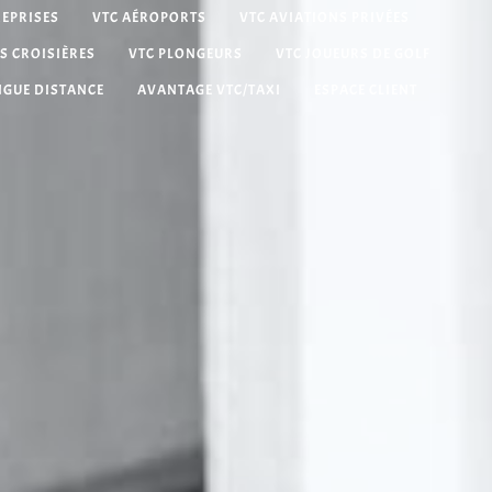
REPRISES
VTC AÉROPORTS
VTC AVIATIONS PRIVÉES
S CROISIÈRES
VTC PLONGEURS
VTC JOUEURS DE GOLF
NGUE DISTANCE
AVANTAGE VTC/TAXI
ESPACE CLIENT