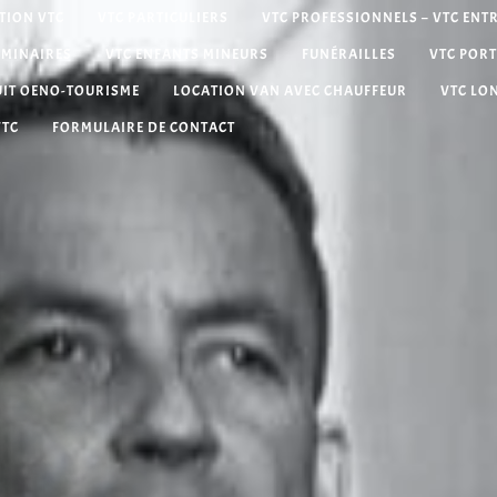
TION VTC
VTC PARTICULIERS
VTC PROFESSIONNELS – VTC ENT
ÉMINAIRES
VTC ENFANTS MINEURS
FUNÉRAILLES
VTC PORT
UIT OENO-TOURISME
LOCATION VAN AVEC CHAUFFEUR
VTC LO
VTC
FORMULAIRE DE CONTACT