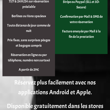
7J/7 & 24H/24 sur réservation
Stripe ou Paypal (SLL et 3D-
préalable
Secure)
Berlines ou Vans spacieux
Confirmation par Mail & SMS de
votre réservation
Toute distance de jour comme de
nuit
Facture envoyée par Mail à la
fin de la prestation
Prix fixes, sans surprises péages
et bagages compris
Réservation en ligne ou par
téléphone, numéro non surtaxé
A partir de 29€
Réservez plus facilement avec nos
applications Android et Apple.
Disponible gratuitement dans les stores