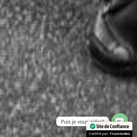
Puis je vous aider?
Site de Confiance
Open
Certifié par:
Trustindex
chaty