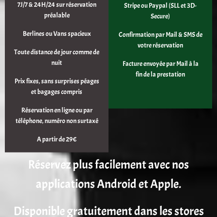
7J/7 & 24H/24 sur réservation
Stripe ou Paypal (SLL et 3D-
préalable
Secure)
Berlines ou Vans spacieux
Confirmation par Mail & SMS de
votre réservation
Toute distance de jour comme de
nuit
Facture envoyée par Mail à la
fin de la prestation
Prix fixes, sans surprises péages
et bagages compris
Réservation en ligne ou par
téléphone, numéro non surtaxé
A partir de 29€
Réservez plus facilement avec nos
applications Android et Apple.
Disponible gratuitement dans les stores